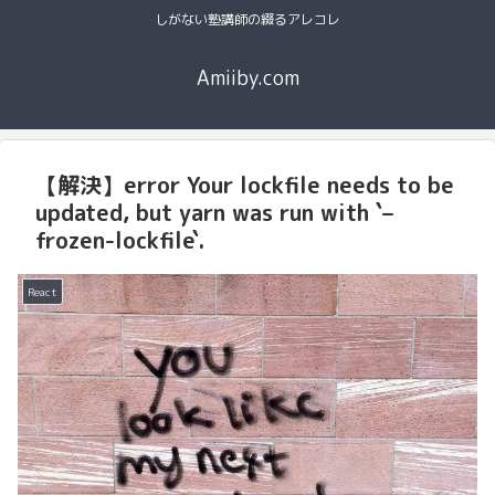
しがない塾講師の綴るアレコレ
Amiiby.com
【解決】error Your lockfile needs to be
updated, but yarn was run with `–
frozen-lockfile`.
React