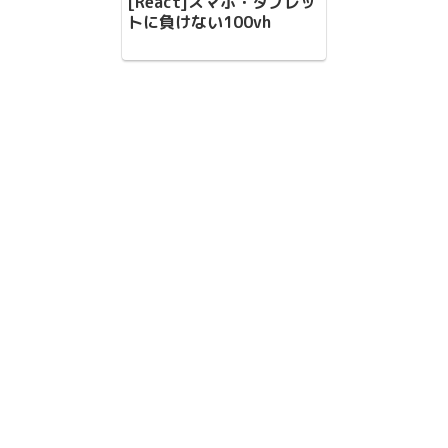
[React]スマホ・タブレッ
トに負けない100vh