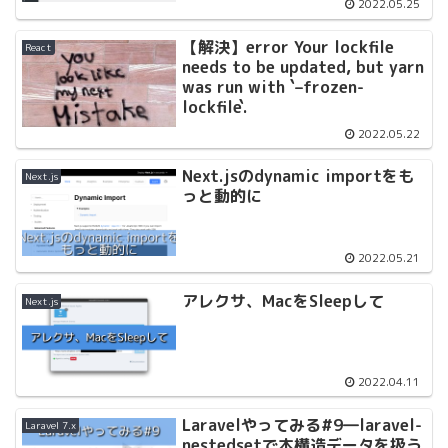
2022.05.25
【解決】error Your lockfile
React
needs to be updated, but yarn
was run with `–frozen-
lockfile`.
2022.05.22
Next.jsのdynamic importをも
Next.js
っと動的に
2022.05.21
アレクサ、MacをSleepして
Next.js
2022.04.11
Laravelやってみる#9―laravel-
Laravel 7.x
nestedsetで木構造データを扱う