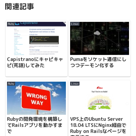
関連記事
Ruby
Linux
Capistranoにキャピキャ
Pumaをソケット通信にし
ピ(死語)してみた
つつデーモン化する
Ruby
Linux
Rubyの開発環境を構築し
VPS上のUbuntu Server
てRailsアプリを動かすま
18.04 LTSにNginx経由で
で
Ruby on Railsなページを