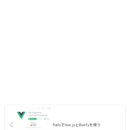
RailsでVue.jsとBuefyを使う