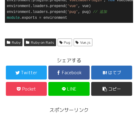
environment.plugins.prepend(
'VueLoaderPlugin'
, 
new
 VueLoaderP
environment.loaders.prepend(
'vue'
, vue)

environment.loaders.prepend(
'pug'
, pug) 
// 追加
module
.exports = environment
Code language:
JavaScript
(
javascript
)
Ruby
Ruby on Rails
Pug
Vue.js
シェアする
Twitter
Facebook
はてブ
Pocket
LINE
コピー
スポンサーリンク