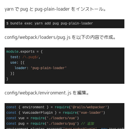
yarn で pug と pug-plain-loader をインストール。
$ bundle exec yarn add pug pug-plain-loader
Code language:
plaintext
(
plaintext
)
config/webpack/loaders/pug.js を以下の内容で作成。
module
.exports = {

test
: 
/\.pug$/
,

use
: [{

loader
: 
'pug-plain-loader'
  }]

}
Code language:
JavaScript
(
javascript
)
config/webpack/environment.js を編集。
const
 { environment } = 
require
(
'@rails/webpacker'
const
 { VueLoaderPlugin } = 
require
(
'vue-loader'
const
 vue = 
require
(
'./loaders/vue'
const
 pug = 
require
(
'./loaders/pug'
) 
// 追加