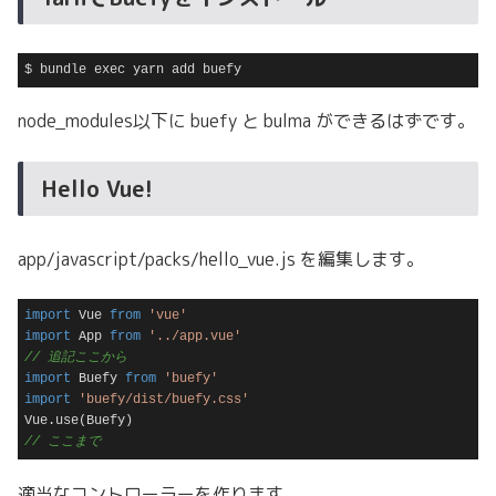
$ bundle exec yarn add buefy
Code language:
plaintext
(
plaintext
)
node_modules以下に buefy と bulma ができるはずです。
Hello Vue!
app/javascript/packs/hello_vue.js を編集します。
import
 Vue 
from
'vue'
import
 App 
from
'../app.vue'
// 追記ここから
import
 Buefy 
from
'buefy'
import
'buefy/dist/buefy.css'
// ここまで
Code language:
JavaScript
(
javascript
)
適当なコントローラーを作ります。