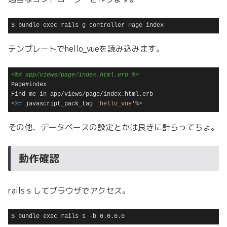
$ bundle exec rails g controller Page index
Code language:
plaintext
(
plaintext
)
テンプレートでhello_vueを読み込みます。
<%# app/views/page/index.html.erb %>
Page#index

<
%=
 javascript_pack_tag 
'hello_vue'
%>
Code language:
ERB (Embedded Ruby)
(
erb
)
その他、データベースの設定とかは良きに計らってちょ。
動作確認
rails s してブラウザでアクセス。
$ bundle exec rails s -b 0.0.0.0