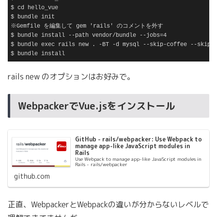
$ cd hello_vue

$ bundle init

※Gemfile を編集して gem 'rails' のコメントを外す

$ bundle install --path vendor/bundle --jobs=4

$ bundle exec rails new . -BT -d mysql --skip-coffee --skip-t
$ bundle install
Code language:
plaintext
(
plaintext
)
rails new のオプションはお好みで。
WebpackerでVue.jsをインストール
GitHub - rails/webpacker: Use Webpack to
manage app-like JavaScript modules in
Rails
Use Webpack to manage app-like JavaScript modules in
Rails - rails/webpacker
github.com
正直、WebpackerとWebpackの違いが分からないレベルで