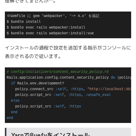
理解できてませんが…。
※Gemfile に gem 'webpacker', '~> 4.x' を追記

$ bundle install

$ bundle exec rails webpacker:install

$ bundle exec rails webpacker:install:vue
Code language:
plaintext
(
plaintext
)
インストールの過程で設定を追加する指示がコンソールに
表示されるので従います。
# config/initializers/content_security_policy.rb
Rails.application.config.content_security_policy 
do
|policy|
if
 Rails.env.development?

    policy.connect_src 
:self
, 
:https
, 
"http://localhost:3035
    policy.script_src 
:self
, 
:https
, 
:unsafe_eval
else
    policy.script_src 
:self
, 
:https
end
end
Code language:
Ruby
(
ruby
)
YarnでBuefyをインストール