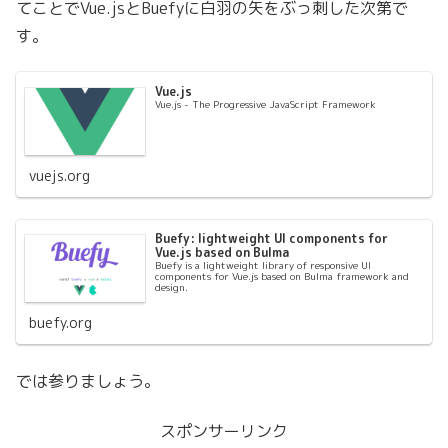
てことでVue.jsとBuefyに白羽の矢をぶっ刺した次第で
す。
Vue.js
Vue.js - The Progressive JavaScript Framework
vuejs.org
Buefy: lightweight UI components for
Vue.js based on Bulma
Buefy is a lightweight library of responsive UI
components for Vue.js based on Bulma framework and
design.
buefy.org
では参りましょう。
スポンサーリンク