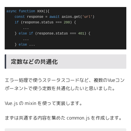
async
function
XXX
(
)
{

const
 response = 
await
 axios.get(
'url'
)

if
 (response.status === 
200
) {

        ...

    } 
else
if
 (response.status === 
401
) {

        ...

    } 
else
 ...
Code language:
JavaScript
(
javascript
)
定数などの共通化
エラー処理で使うステータスコードなど、複数のVueコン
ポーネントで使う定数を共通化したいと思いました。
Vue.js の mixin を使って実装します。
まずは共通する内容を集めた common.js を作成します。