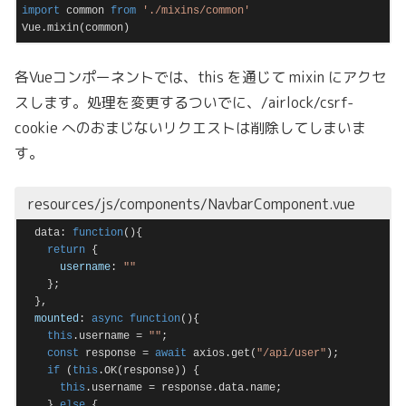
import
 common 
from
'./mixins/common'
Vue.mixin(common)
Code language:
JavaScript
(
javascript
)
各Vueコンポーネントでは、this を通じて mixin にアクセ
スします。処理を変更するついでに、/airlock/csrf-
cookie へのおまじないリクエストは削除してしまいま
す。
resources/js/components/NavbarComponent.vue
  data: 
function
(
)
{

return
 {

username
: 
""
    };

  },

mounted
: 
async
function
(
)
{

this
.username = 
""
;

const
 response = 
await
 axios.get(
"/api/user"
);

if
 (
this
.OK(response)) {

this
.username = response.data.name;

    } 
else
 {
