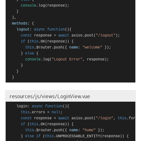
console
.log(response);

    }

  },

methods
: {

logout
: 
async
function
(
)
{

const
 response = 
await
 axios.post(
"/logout"
);

if
 (
this
.OK(response)) {

this
.$router.push({ 
name
: 
"welcome"
 });

      } 
else
 {

console
.log(
"Logout Error"
, response);

      }

    }

  }
Code language:
JavaScript
(
javascript
)
resources/js/views/LoginView.vue
    login: 
async
function
(
)
{

this
.errors = 
null
;

const
 response = 
await
 axios.post(
"/login"
, 
this
.form);
if
 (
this
.OK(response)) {

this
.$router.push({ 
name
: 
"home"
 });

      } 
else
if
 (
this
.UNPROCESSABLE_ENTITY(response)) {
