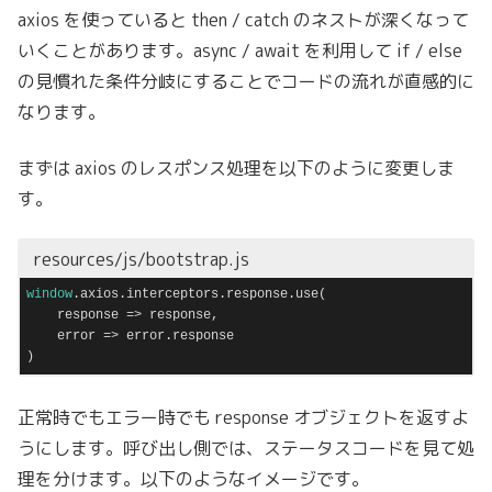
axios を使っていると then / catch のネストが深くなって
いくことがあります。async / await を利用して if / else
の見慣れた条件分岐にすることでコードの流れが直感的に
なります。
まずは axios のレスポンス処理を以下のように変更しま
す。
resources/js/bootstrap.js
window
.axios.interceptors.response.use(

response
 =>
 response,

    error => error.response

)
Code language:
JavaScript
(
javascript
)
正常時でもエラー時でも response オブジェクトを返すよ
うにします。呼び出し側では、ステータスコードを見て処
理を分けます。以下のようなイメージです。