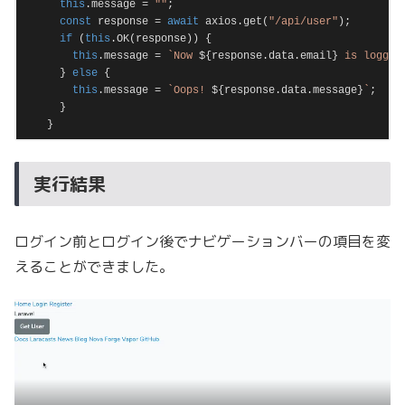
this
.message = 
""
;

const
 response = 
await
 axios.get(
"/api/user"
);

if
 (
this
.OK(response)) {

this
.message = 
`Now 
${response.data.email}
 is logged
      } 
else
 {

this
.message = 
`Oops! 
${response.data.message}
`
;

      }

    }
Code language:
JavaScript
(
javascript
)
実行結果
ログイン前とログイン後でナビゲーションバーの項目を変
えることができました。