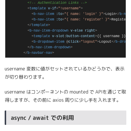
<!-- Authentication Links -->
<
template
v-if
=
"!username"
>
<
b-nav-item
:to
=
"{ name: 'login' }"
>
Login
</
b-nav
<
b-nav-item
:to
=
"{ name: 'register' }"
>
Register
<
</
template
>
<
b-nav-item-dropdown
v-else
right
>
<
template
v-slot:button-content
>
{{ username }}
</
<
b-dropdown-item
 @
click
=
"logout"
>
Logout
</
b-dropd
</
b-nav-item-dropdown
>
</
b-navbar-nav
>
Code language:
HTML, XML
(
xml
)
username 変数に値がセットされているかどうかで、表示
が切り替わります。
username はコンポーネントの mounted で APIを通じて取
得しますが、その前に axios 周りに少し手を入れます。
async / await での利用