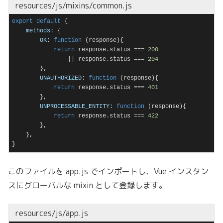
resources/js/mixins/common.js
export
default
 {

methods
: {

OK
: 
function
 (
response
)
{

return
 response.status === 
200
                || response.status === 
204
        },

UNAUTHORIZED
: 
function
 (
response
)
{

return
 response.status === 
401
        },

UNPROCESSABLE_ENTITY
: 
function
 (
response
)
{

return
 response.status === 
422
        },

    },

}
Code language:
JavaScript
(
javascript
)
このファイルを app.js でインポートし、Vue インスタン
スにグローバルな mixin として登録します。
resources/js/app.js