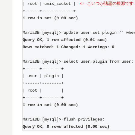
| root | unix_socket |　
<- こいつが諸悪の根源です
+------+-------------+
1 row in set (0.00 sec)
MariaDB [mysql]> update user set plugin='' whe
Query OK, 1 row affected (0.01 sec)
Rows matched: 1 Changed: 1 Warnings: 0
MariaDB [mysql]> select user,plugin from user;
+------+--------+
| user | plugin |
+------+--------+
| root |        |
+------+--------+
1 row in set (0.00 sec)
MariaDB [mysql]> flush privileges;
Query OK, 0 rows affected (0.00 sec)