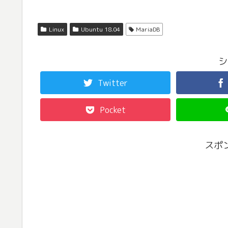
Linux
Ubuntu 18.04
MariaDB
シ
Twitter
Pocket
スポ